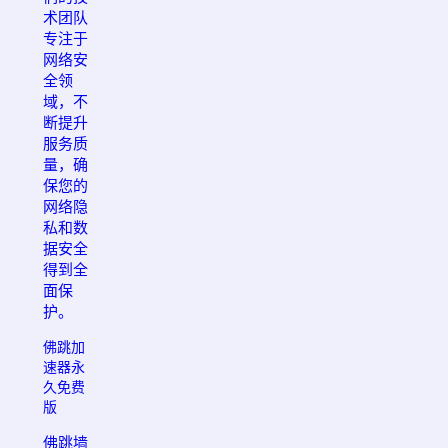
术团队
专注于
网络安
全领
域，不
断提升
服务质
量，确
保您的
网络隐
私和数
据安全
得到全
面保
护。
佛跳加
速器永
久免费
版
佛跳墙