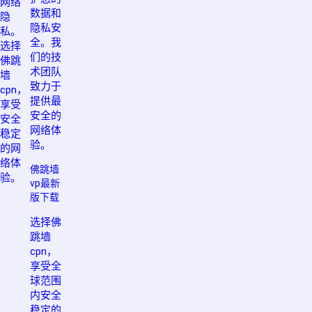
网络
数据和
隐
隐私安
私。
全。我
选择
们的技
佛跳
术团队
墙
致力于
cpn，
提供最
享受
安全的
安全
网络体
稳定
验。
的网
络体
佛跳墙
验。
vp最新
版下载
选择佛
跳墙
cpn，
享受全
球范围
内安全
稳定的