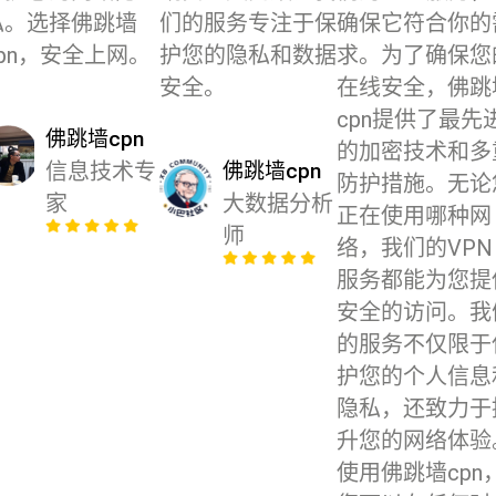
私。选择佛跳墙
们的服务专注于保
确保它符合你的
cpn，安全上网。
护您的隐私和数据
求。为了确保您
安全。
在线安全，佛跳
cpn提供了最先
佛跳墙cpn
的加密技术和多
信息技术专
佛跳墙cpn
防护措施。无论
家
大数据分析
正在使用哪种网
师
络，我们的VPN
服务都能为您提
安全的访问。我
的服务不仅限于
护您的个人信息
隐私，还致力于
升您的网络体验
使用佛跳墙cpn