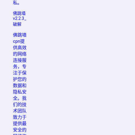
私。
佛跳墙
v2.2.3_
破解
佛跳墙
cpn提
供高效
的网络
连接服
务，专
注于保
护您的
数据和
隐私安
全。我
们的技
术团队
致力于
提供最
安全的