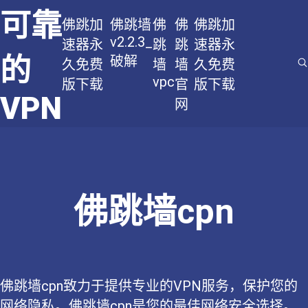
可靠
佛跳加
佛跳墙
佛
佛
佛跳加
v2.2.3_
速器永
跳
跳
速器永
的
破解
久免费
墙
墙
久免费
vpc
版下载
官
版下载
VPN
网
佛跳墙cpn
佛跳墙cpn致力于提供专业的VPN服务，保护您的
网络隐私。佛跳墙cpn是您的最佳网络安全选择。