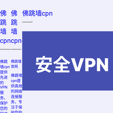
佛
佛
佛跳墙cpn
跳
跳
墙
墙
cpn
cpn
佛跳
佛跳墙
官网
墙cpn
提供
佛跳墙
先进
cpn提
的
供高效
VPN
的网络
服
连接服
务，
务，专
保护
注于保
您的
护您的